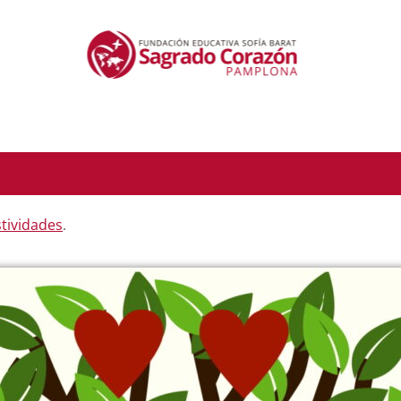
stividades
.